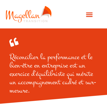
Nos services
Nos ressources
Nous contacter
Réconcilier la performance et le
bien-être en entreprise est un
exercice d'équilibriste qui mérite
un accompagnement cadré et sur-
mesure.